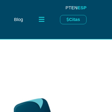
PT
EN
ESP
Blog
Citas