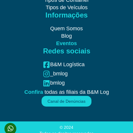
Tipos de Container
Tipos de Veículos
Informações
Quem Somos
Blog
Eventos
Redes sociais
B&M Logística
_bmlog
bmlog
Confira
todas as filiais da B&M Log
Canal de Denúncias
© 2024