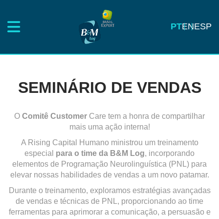
PT
EN
ESP
SEMINÁRIO DE VENDAS
O
Comitê Customer
Care tem a honra de compartilhar
mais uma ação interna!
A Rising Capital Humano ministrou um treinamento
especial
para o time da B&M Log
, incorporando
elementos de Programação Neurolinguística (PNL) para
elevar nossas habilidades de vendas a um novo patamar.
Durante o treinamento, exploramos estratégias avançadas
de vendas e técnicas de PNL, proporcionando ao time
ferramentas para aprimorar a comunicação, a persuasão e