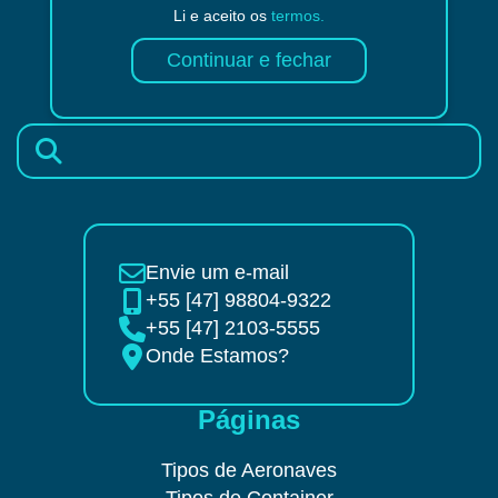
Li e aceito os
termos.
Não encontrou o que
procurava?
Envie um e-mail
+55 [47] 98804-9322
+55 [47] 2103-5555
Onde Estamos?
Páginas
Tipos de Aeronaves