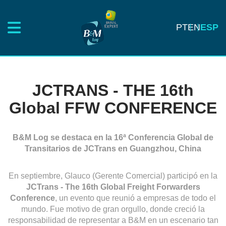
PT
EN
ESP
JCTRANS - THE 16th
Global FFW CONFERENCE
B&M Log se destaca en la 16ª Conferencia Global de
Transitarios de JCTrans en Guangzhou, China
En septiembre, Glauco (Gerente Comercial) participó en la
JCTrans - The 16th Global Freight Forwarders
Conference
, un evento que reunió a empresas de todo el
mundo. Fue motivo de gran orgullo, donde creció la
responsabilidad de representar a B&M en un escenario tan