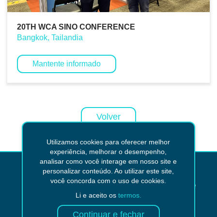
20TH WCA SINO CONFERENCE
Bangkok, Tailandia
Mantente informado
Volver
Utilizamos cookies para oferecer melhor
experiência, melhorar o desempenho,
analisar como você interage em nosso site e
personalizar conteúdo. Ao utilizar este site,
¿No encontraste lo que
você concorda com o uso de cookies.
Li e aceito os
termos.
estabas buscando?