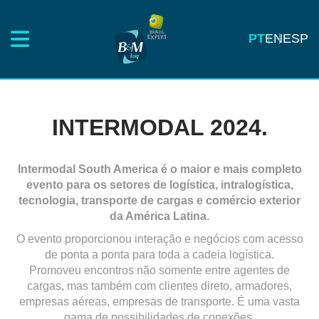
PT
EN
ESP
INTERMODAL 2024.
Intermodal South America é o maior e mais completo
evento para os setores de logística, intralogística,
tecnologia, transporte de cargas e comércio exterior
da América Latina.
O evento proporcionou interação e negócios com acesso
de ponta a ponta para toda a cadeia logística.
Promoveu encontros não somente entre agentes de
cargas, mas também com clientes direto, armadores,
empresas aéreas, empresas de transporte. É uma vasta
gama de possibilidades de conexões.