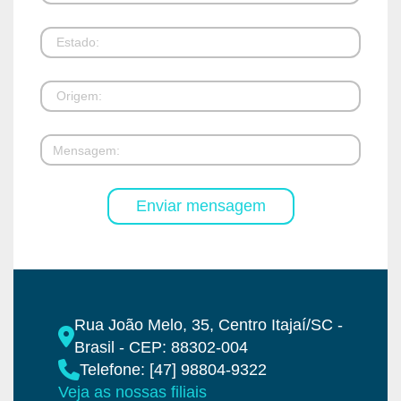
Rua João Melo, 35, Centro Itajaí/SC -
Brasil - CEP: 88302-004
Telefone: [47] 98804-9322
Veja as nossas filiais