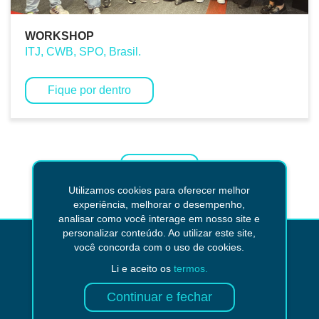
WORKSHOP
ITJ, CWB, SPO, Brasil.
Fique por dentro
Voltar
Utilizamos cookies para oferecer melhor
experiência, melhorar o desempenho,
analisar como você interage em nosso site e
personalizar conteúdo. Ao utilizar este site,
você concorda com o uso de cookies.
Não encontrou o que
Li e aceito os
termos.
procurava?