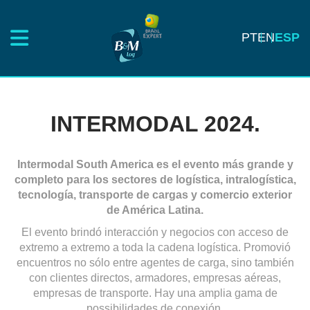
PT
EN
ESP
INTERMODAL 2024.
Intermodal South America es el evento más grande y
completo para los sectores de logística, intralogística,
tecnología, transporte de cargas y comercio exterior
de América Latina.
El evento brindó interacción y negocios con acceso de
extremo a extremo a toda la cadena logística. Promovió
encuentros no sólo entre agentes de carga, sino también
con clientes directos, armadores, empresas aéreas,
empresas de transporte. Hay una amplia gama de
possibilidades de conexión.