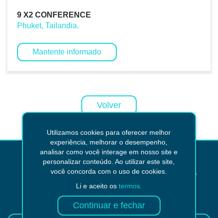
9 X2 CONFERENCE
Phuket, Tailandia.
Mantente informado
Volver
Utilizamos cookies para oferecer melhor
experiência, melhorar o desempenho,
analisar como você interage em nosso site e
personalizar conteúdo. Ao utilizar este site,
¿No encontraste lo que
você concorda com o uso de cookies.
estabas buscando?
Li e aceito os
termos.