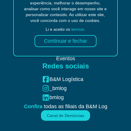
experiência, melhorar o desempenho,
Tipos de Aeronaves
analisar como você interage em nosso site e
personalizar conteúdo. Ao utilizar este site,
Tipos de Container
você concorda com o uso de cookies.
Tipos de Veículos
Informações
Li e aceito os
termos.
Quem Somos
Blog
Eventos
Redes sociais
B&M Logística
_bmlog
bmlog
Confira
todas as filiais da B&M Log
Canal de Denúncias