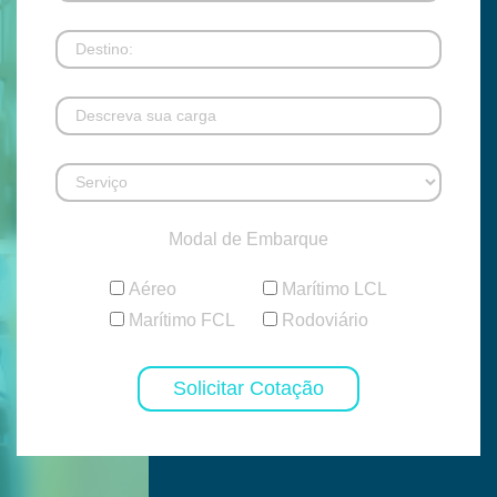
Modal de Embarque
Aéreo
Marítimo LCL
Marítimo FCL
Rodoviário