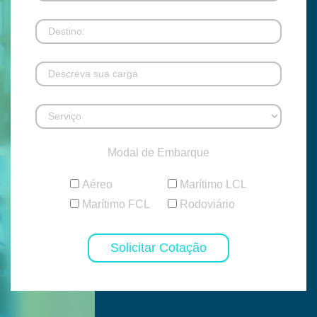
Modal de Embarque
Aéreo
Marítimo LCL
Marítimo FCL
Rodoviário