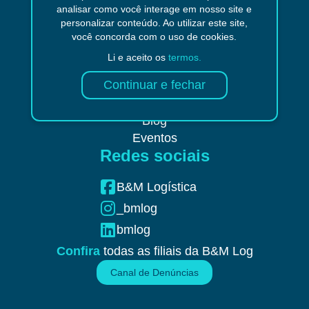
analisar como você interage em nosso site e
Tipos de Aeronaves
personalizar conteúdo. Ao utilizar este site,
Tipos de Container
você concorda com o uso de cookies.
Tipos de Veículos
Li e aceito os
termos.
Informações
Quem Somos
Blog
Eventos
Redes sociais
B&M Logística
_bmlog
bmlog
Confira
todas as filiais da B&M Log
Canal de Denúncias