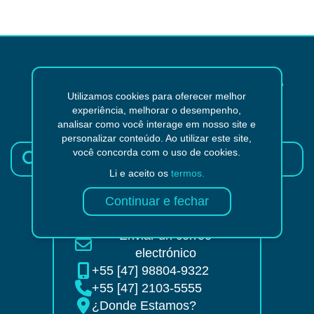
¿No encontraste lo que
Utilizamos cookies para oferecer melhor
estabas buscando?
experiência, melhorar o desempenho,
analisar como você interage em nosso site e
personalizar conteúdo. Ao utilizar este site,
você concorda com o uso de cookies.
Li e aceito os
termos.
Enviar un correo
electrónico
+55 [47] 98804-9322
+55 [47] 2103-5555
¿Donde Estamos?